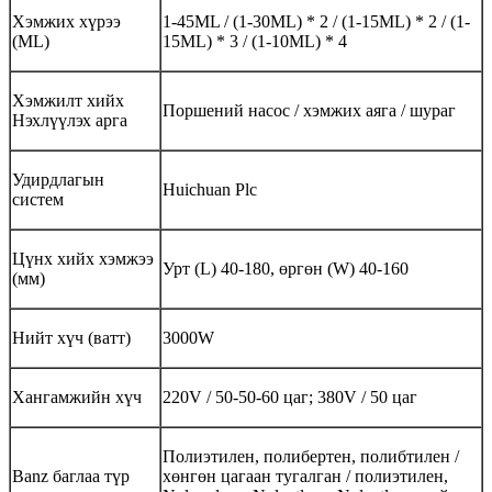
Хэмжих хүрээ
1-45ML / (1-30ML) * 2 / (1-15ML) * 2 / (1-
(ML)
15ML) * 3 / (1-10ML) * 4
Хэмжилт хийх
Поршений насос / хэмжих аяга / шураг
Нэхлүүлэх арга
Удирдлагын
Huichuan Plc
систем
Цүнх хийх хэмжээ
Урт (L) 40-180, өргөн (W) 40-160
(мм)
Нийт хүч (ватт)
3000W
Хангамжийн хүч
220V / 50-50-60 цаг; 380V / 50 цаг
Полиэтилен, полибертен, полибтилен /
Banz баглаа түр
хөнгөн цагаан тугалган / полиэтилен,