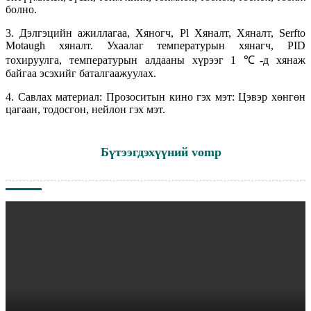
болно.
3. Дэлгэцийн ажиллагаа, Хяногч, Pl Хяналт, Хяналт, Serfto
Motaugh хяналт. Ухаалаг температурын хянагч, PID
тохируулга, температурын алдааны хүрээг 1 ℃-д хянаж
байгаа эсэхийг баталгаажуулах.
4. Савлах материал: Прозоситын кино гэх мэт: Цэвэр хөнгөн
цагаан, тодосгон, нейлон гэх мэт.
Бүтээгдэхүүний vomp