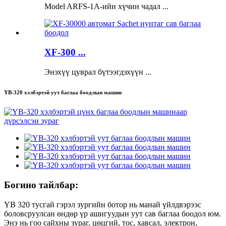
Model ARFS-1A-ийн хүчин чадал ...
XF-300 ...
Энэхүү цуврал бүтээгдэхүүн ...
YB-320 хэлбэртэй уут баглаа боодлын машин
Богино тайлбар:
YB 320 тусгай гэрэл зургийн ботор нь манай үйлдвэрээс
боловсруулсан өндөр үр ашигуудын уут сав баглаа боодол юм.
Энэ нь гоо сайхны зураг, цөцгий, тос, хавсал, электрон,