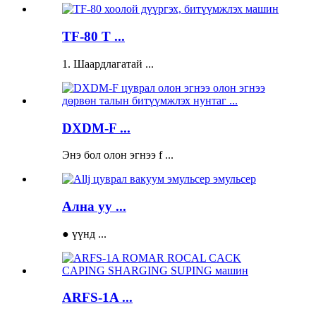
TF-80 T ...
1. Шаардлагатай ...
DXDM-F ...
Энэ бол олон эгнээ f ...
Ална уу ...
● үүнд ...
ARFS-1A ...