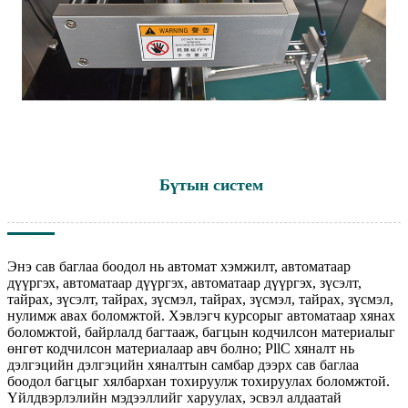
Бүтын систем
Энэ сав баглаа боодол нь автомат хэмжилт, автоматаар
дүүргэх, автоматаар дүүргэх, автоматаар дүүргэх, зүсэлт,
тайрах, зүсэлт, тайрах, зүсмэл, тайрах, зүсмэл, тайрах, зүсмэл,
нулимж авах боломжтой. Хэвлэгч курсорыг автоматаар хянах
боломжтой, байрлалд багтааж, багцын кодчилсон материалыг
өнгөт кодчилсон материалаар авч болно; PllC хяналт нь
дэлгэцийн дэлгэцийн хяналтын самбар дээрх сав баглаа
боодол багцыг хялбархан тохируулж тохируулах боломжтой.
Үйлдвэрлэлийн мэдээллийг харуулах, эсвэл алдаатай