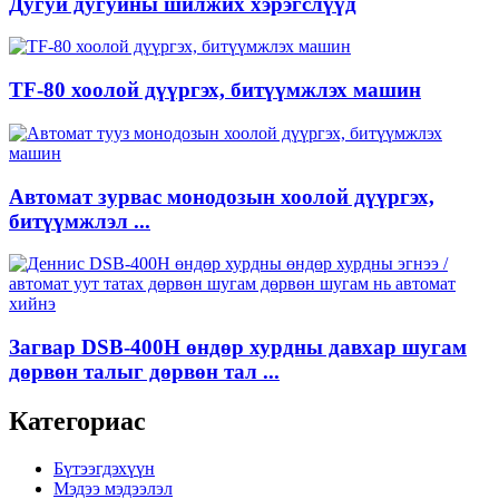
Дугуй дугуйны шилжих хэрэгслүүд
TF-80 хоолой дүүргэх, битүүмжлэх машин
Автомат зурвас монодозын хоолой дүүргэх,
битүүмжлэл ...
Загвар DSB-400H өндөр хурдны давхар шугам
дөрвөн талыг дөрвөн тал ...
Категориас
Бүтээгдэхүүн
Мэдээ мэдээлэл