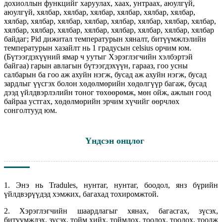
дохиоллын функцийг харуулах, хаах, унтраах, аюулгүй,
аюулгүй, хялбар, хялбар, хялбар, хялбар, хялбар, хялбар,
хялбар, хялбар, хялбар, хялбар, хялбар, хялбар, хялбар, хялбар,
хялбар, хялбар, хялбар, хялбар, хялбар, хялбар, хялбар, хялбар
байдаг; Pid дижитал температурын хяналт, битүүмжлэлийн
температурын хазайлт нь 1 градусын celsius орчим юм.
(Бүтээгдэхүүний ямар ч уутыг Хэрэглэгчийн хэлбэртэй
байгаа) гарын авлагын бүтээгдэхүүн, гарааз, гоо усны
салбарын ба гоо аж ахуйн нэгж, бусад аж ахуйн нэгж, бусад
зардлыг үүсгэх болон хөдөлмөрийн хөдөлгүүр багаж, бусад
дээд үйлдвэрлэлийн тоног төхөөрөмж, мөн ойж, ажлын гоод
байраа устгах, хөдөлмөрийн эрчим хүчийг өөрчлөх
сонголтууд юм.
Үндсэн онцлог
1. Энэ нь Tradules, нунтаг, нунтаг, боодол, янз бүрийн
үйлдвэрүүдэд хэмжих, багахад тохиромжтой.
2. Хэрэглэгчийн шаардлагыг хянах, багасгах, зүсэх,
битүүмжлэх, зүсэх, тойм хийх, тоймлох, тоолох, тоолох, тоолж