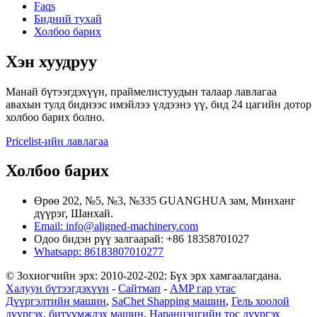
Faqs
Бидний тухай
Холбоо барих
Хэн хуудруу
Манай бүтээгдэхүүн, праймелистуудын талаар лавлагаа
авахын тулд биднээс имэйлээ үлдээнэ үү, бид 24 цагийн дотор
холбоо барих болно.
Pricelist-ийн лавлагаа
Холбоо барих
Өрөө 202, №5, №3, №335 GUANGHUA зам, Минханг
дүүрэг, Шанхай.
Email: info@aligned-machinery.com
Одоо бидэн рүү залгаарай: +86 18358701027
Whatsapp: 86183807010277
© Зохиогчийн эрх: 2010-202-202: Бүх эрх хамгаалагдана.
Халуун бүтээгдэхүүн
-
Сайтмап
-
AMP гар утас
Дүүргэлтийн машин
,
SaChet Shapping машин
,
Гель хоолой
дүүргэх, битүүмжлэх машин
,
Наранцэцгийн тос дүүргэх