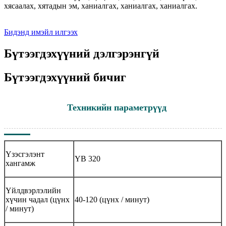
хясаалах, хятадын эм, ханиалгах, ханиалгах, ханиалгах.
Бидэнд имэйл илгээх
Бүтээгдэхүүний дэлгэрэнгүй
Бүтээгдэхүүний бичиг
Техникийн параметрүүд
Үзэсгэлэнт
YB 320
хангамж
Үйлдвэрлэлийн
хүчин чадал (цүнх
40-120 (цүнх / минут)
/ минут)