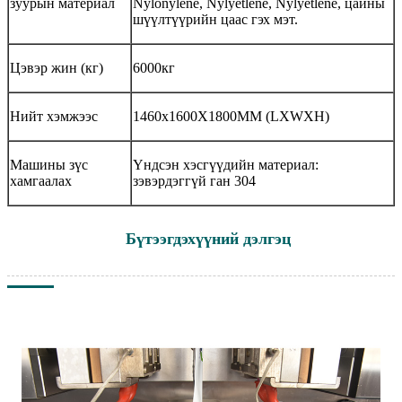
зуурын материал
Nylonylene, Nylyetlene, Nylyetlene, цайны
шүүлтүүрийн цаас гэх мэт.
Цэвэр жин (кг)
6000кг
Нийт хэмжээс
1460x1600X1800MM (LXWXH)
Машины зүс
Үндсэн хэсгүүдийн материал:
хамгаалах
зэвэрдэггүй ган 304
Бүтээгдэхүүний дэлгэц