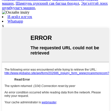
машин
,
Шампунь цүнхний сав баглаа боодол
,
Эргэлттэй лонх
шумбуулагч машин
,
И-мэйл илгээх
Whatsapp
x